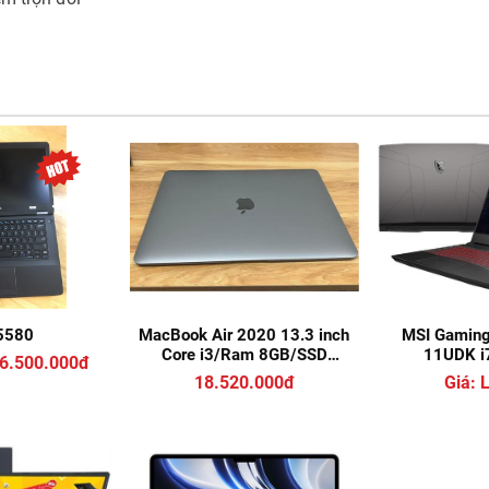
 5580
MacBook Air 2020 13.3 inch
MSI Gaming
Core i3/Ram 8GB/SSD
11UDK i
6.500.000đ
256GB - Space Gray -
18.520.000đ
Giá: 
Likenew 99%