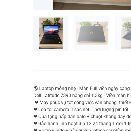
🌎 Laptop mỏng nhẹ - Màn Full viền ngày càn
Dell Latitude 7390 nặng chỉ 1.3kg - Viền màn 
❤ Máy phục vụ tốt công việc văn phòng- thiết kế
❤ Loa to- camera ir sắc nét -Thời lượng pin tốt
❤ Qùa tặng hấp dẫn balo + chuột không dây dell
❤ Bảo hành linh hoạt 3-6-12-24 tháng 1 đổi 1 t
❤ Hỗ trợ window bản quyền- office-cài phần mề