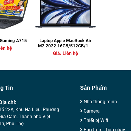
7 Gaming A715
Laptop Apple MacBook Air
M2 2022 16GB/512GB/10-
iên hệ
core GPU (Z1610003L)
Giá: Liên hệ
g Tin
Sản Phẩm
Nhà thông minh
Địa chỉ:
Tổ 22A, Khu Hà Liễu, Phường
Camera
Gia Cẩm, Thành phố Việt
Thiết bị Wifi
Trì, Phú Thọ
Báo trộm - báo cháy