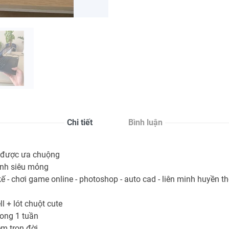
Chi tiết
Bình luận
g được ưa chuộng
hình siêu mỏng
 - chơi game online - photoshop - auto cad - liên minh huyền th
 + lót chuột cute
rong 1 tuần
m trọn đời