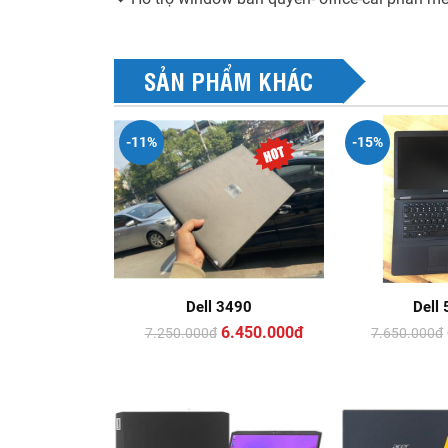
SẢN PHẨM KHÁC
-11%
-15%
Dell 3490
Dell
6.450.000đ
7.250.000
đ
7.650.000
đ