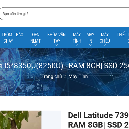
 TRỘM - BÁO
ĐÈN
KHÓA VÂN
MÁY
MÁY
MÁY
THIẾT 
CHÁY
NLMT
TAY
TÍNH
IN
CHIẾU
re I5*8350U(8250U) | RAM 8GB| SSD 2
Trang chủ
Máy Tính
Dell Latitude 73
RAM 8GB| SSD 2