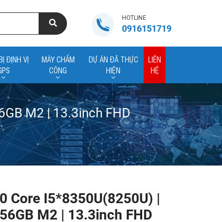
HOTLINE
0916151719
BỊ ĐỊNH VỊ
MÁY CHẤM
DỰ ÁN ĐÃ THỰC
LIÊN
GPS
CÔNG
HIỆN
HỆ
56GB M2 | 13.3inch FHD
90 Core I5*8350U(8250U) |
56GB M2 | 13.3inch FHD