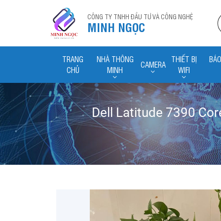
CÔNG TY TNHH ĐẦU TƯ VÀ CÔNG NGHỆ
MINH NGỌC
TRANG
NHÀ THÔNG
THIẾT BỊ
BÁO
CAMERA
CHỦ
MINH
WIFI
Dell Latitude 7390 Co