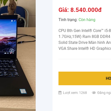
Giá: 8.540.000đ
Tình trạng:
Còn hàng
CPU 8th Gen Intel® Core™ i5-
1.7GHz,15W) Ram 8GB DDR4 
Solid State Drive Màn hình An
VGA Share Intel® HD Graphic
HO
Lượt xem: 1268
Đăng ng