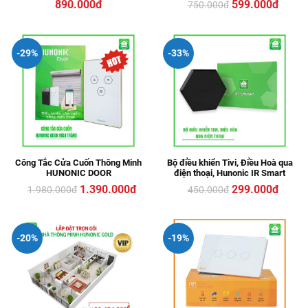
890.000đ
599.000đ
750.000
đ
-29%
-33%
Công Tắc Cửa Cuốn Thông Minh
Bộ điều khiển Tivi, Điều Hoà qua
HUNONIC DOOR
điện thoại, Hunonic IR Smart
1.390.000đ
299.000đ
1.980.000
đ
450.000
đ
-20%
-19%