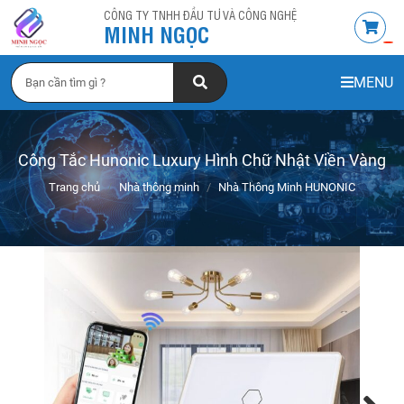
CÔNG TY TNHH ĐẦU TƯ VÀ CÔNG NGHỆ
MINH NGỌC
MENU
Công Tắc Hunonic Luxury Hình Chữ Nhật Viền Vàng
Trang chủ
Nhà thông minh
Nhà Thông Minh HUNONIC