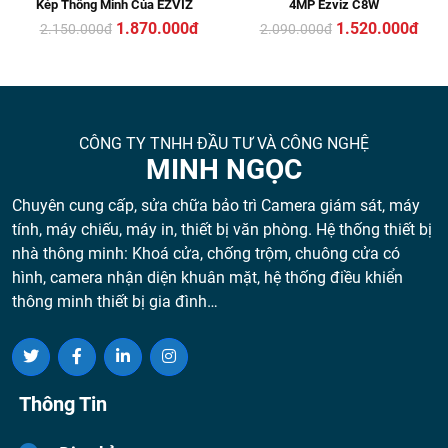
Kép Thông Minh Của EZVIZ
4MP Ezviz C8W
1.870.000đ
1.520.000đ
2.150.000
đ
2.090.000
đ
CÔNG TY TNHH ĐẦU TƯ VÀ CÔNG NGHỆ
MINH NGỌC
Chuyên cung cấp, sửa chữa bảo trì Camera giám sát, máy
tính, máy chiếu, máy in, thiết bị văn phòng. Hệ thống thiết bị
nhà thông minh: Khoá cửa, chống trộm, chuông cửa có
hình, camera nhận diện khuân mặt, hệ thống điều khiển
thông minh thiết bị gia đình…
Thông Tin