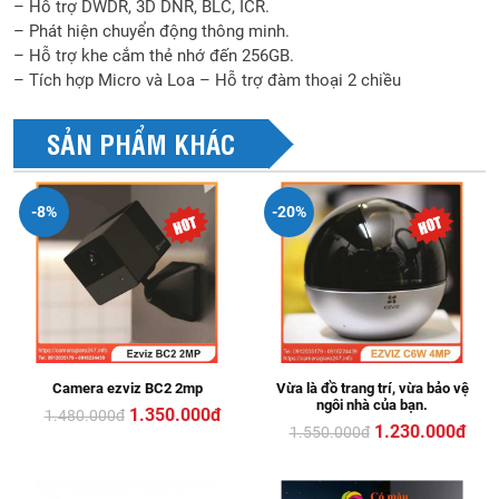
– Hỗ trợ DWDR, 3D DNR, BLC, ICR.
– Phát hiện chuyển động thông minh.
– Hỗ trợ khe cắm thẻ nhớ đến 256GB.
– Tích hợp Micro và Loa – Hỗ trợ đàm thoại 2 chiều
SẢN PHẨM KHÁC
-8%
-20%
Camera ezviz BC2 2mp
Vừa là đồ trang trí, vừa bảo vệ
ngôi nhà của bạn.
1.350.000đ
1.480.000
đ
1.230.000đ
1.550.000
đ