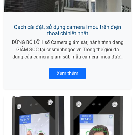
Cách cài đặt, sử dụng camera Imou trên điện
thoại chi tiết nhất
ĐỪNG BỎ LỠ 1 số Camera giám sát, hành trình đang
GIẢM SỐC tại cnsminhngoc.vn Trong thế giới đa
dạng của camera giám sát, mẫu camera Imou được
rất nhiều người ưu chuộng. Nhưng ở những bước
đầu kết nối người dùng sẽ gặp rất nhiều khó khăn vì
Xem thêm
không quen giao diện. Trong bài viết này, MINH
NGỌC sẽ hướng dẫn bạn cách tải về và cài đặt
camera Imou trên điện thoại!