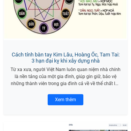
Cách tính bàn tay Kim Lâu, Hoàng Ốc, Tam Tai:
3 hạn đại kỵ khi xây dựng nhà
Từ xa xưa, người Việt Nam luôn quan niệm nhà chính
là nền tảng của một gia đình, giúp gìn giữ, bảo vệ
những thành viên trong gia đình cả về về thể chất lẫn
tinh thần.Vậy nên xây nhà là một việc trọng đại của
cuộc đời mỗi người.
Xem thêm