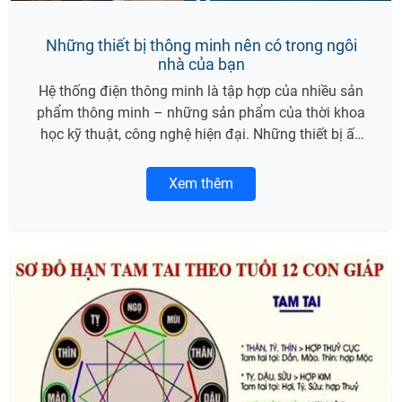
Những thiết bị thông minh nên có trong ngôi
nhà của bạn
Hệ thống điện thông minh là tập hợp của nhiều sản
phẩm thông minh – những sản phẩm của thời khoa
học kỹ thuật, công nghệ hiện đại. Những thiết bị ấy
được ứng dụng vào nhà thông minh tạo nên loại
hình nhà ở vô cùng đặc biệt.
Xem thêm