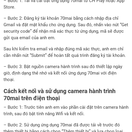
– Bước 1: Tải và cài đặt ứng dụng 70mai từ CH Play hoặc App
Store.
– Bước 2: Đăng ký tài khoản 70mai bằng cách nhập địa chỉ
Gmail và đặt mật khẩu cho ứng dụng. Sau đó, nhấn vào nút “Get
security code” để nhận mã xác thực từ ứng dụng, mã sẽ được
gửi qua email của anh em.
Sau khi kiểm tra email và nhập đúng mã xác thực, anh em chỉ
cần nhấn nút “Submit” để hoàn tất quá trình đăng ký tài khoản.
– Bước 3: Bật nguồn camera hành trình sau đó thiết lập ngày
giờ, định dạng thẻ nhớ và kết nối ứng dụng 70mai với điện
thoại.
Cách kết nối và sử dụng camera hành trình
70mai trên điện thoại
– Bước 1: Trước tiên anh em vào phần cài đặt trên camera hành
trình, sau đó bật tính năng Wifi và kết nối.
– Bước 2: Sử dụng ứng dụng 70mai đã được tải về trước đó
thêm thiết bị bằng cách chọn “Thêm thiết bị” và lựa chọn loại