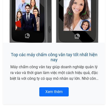
Top các máy chấm công vân tay tốt nhất hiện
nay
Máy chấm công vân tay giúp doanh nghiệp quản lý
ra vào và thời gian làm việc một cách hiệu quả, đặc
biệt là với công ty có quy mô nhân sự lớn. Nhờ công
nghệ vân tay tiên tiến hiện nay, thiết bị cho phép xác
thực danh tính, ghi nhận giờ làm của nhân viên
Xem thêm
nhanh chóng và chính xác. Sau đây MINH NGỌC sẽ
gợi ý cho nhà quản trị nhân sự top 1các máy chấm
công vân tay tốt nhất hiện nay để tham khảo.